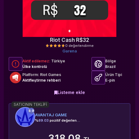
Riot Cash R$32
Garena
Aktif edilemez:
Türkiye
Bölge
Ülke kontrolü
Brazil
Platform: Riot Games
Ürün Tipi
Aktifleştirme rehberi
E-pin
0 değerlendirme
Listeme ekle
SATICININ TEKLIFI
8.9
AVANTAJ GAME
%
89.03
pozitif değerlendirme
318,08