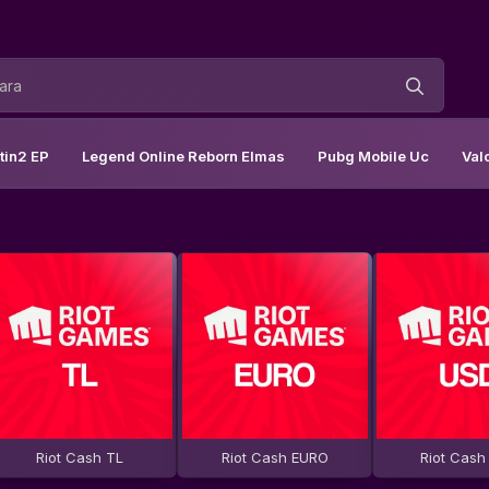
tin2 EP
Legend Online Reborn Elmas
Pubg Mobile Uc
Val
Riot Cash TL
Riot Cash EURO
Riot Cash