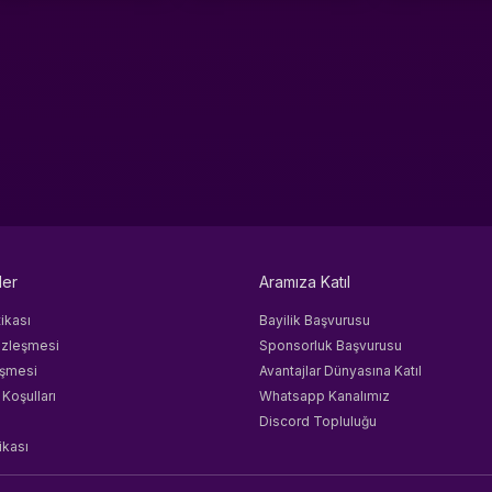
ler
Aramıza Katıl
tikası
Bayilik Başvurusu
özleşmesi
Sponsorluk Başvurusu
eşmesi
Avantajlar Dünyasına Katıl
 Koşulları
Whatsapp Kanalımız
Discord Topluluğu
ikası