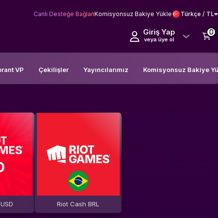
Canlı Desteğe Bağlan
Komisyonsuz Bakiye Yükle
Türkçe / TL
Giriş Yap
0
veya üye ol
orant VP
Çekilişler
Yayıncılarımız
Komisyonsuz Bakiye Yü
 USD
Riot Cash BRL