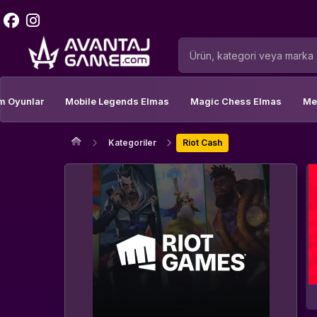
m Oyunlar
Mobile Legends Elmas
Magic Chess Elmas
Me
Kategoriler
Riot Cash