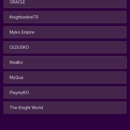
ORACLE
KnightonlineTR
Myko Empire
OLDUSKO
Realko
MyQua
PlaymyKO
The Knight World