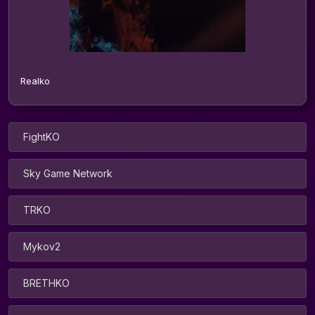
Realko
FightKO
Sky Game Network
TRKO
Mykov2
BRETHKO