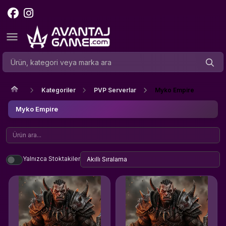
Kategoriler
PVP Serverlar
Myko Empire
Myko Empire
Yalnızca Stoktakiler