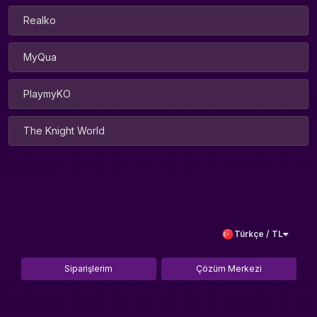
Realko
MyQua
PlaymyKO
The Knight World
Türkçe / TL
Siparişlerim
Çözüm Merkezi