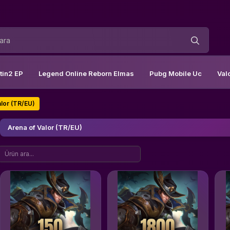
tin2 EP
Legend Online Reborn Elmas
Pubg Mobile Uc
Val
alor (TR/EU)
Arena of Valor (TR/EU)