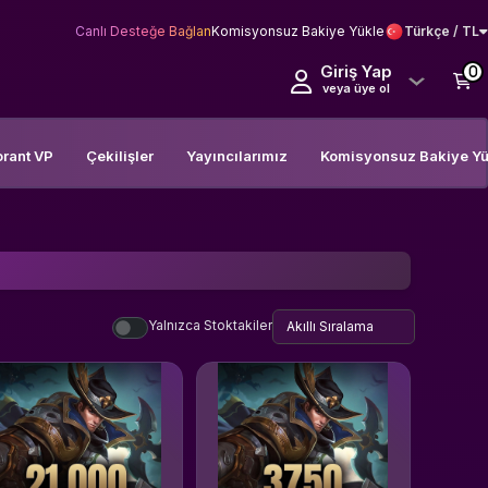
Canlı Desteğe Bağlan
Komisyonsuz Bakiye Yükle
Türkçe / TL
Giriş Yap
0
veya üye ol
orant VP
Çekilişler
Yayıncılarımız
Komisyonsuz Bakiye Yü
Yalnızca Stoktakiler