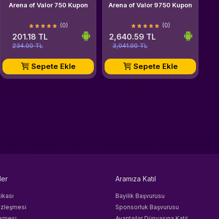
Arena of Valor 750 Kupon
Arena of Valor 9750 Kupon
(0)
(0)
201.18 TL
2,640.59 TL
234.00 TL
3,041.00 TL
Sepete Ekle
Sepete Ekle
ler
Aramıza Katıl
tikası
Bayilik Başvurusu
özleşmesi
Sponsorluk Başvurusu
eşmesi
Avantajlar Dünyasına Katıl