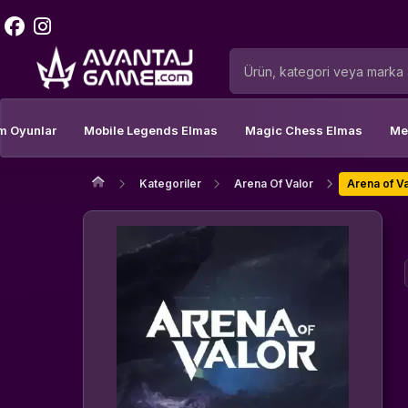
m Oyunlar
Mobile Legends Elmas
Magic Chess Elmas
Me
Kategoriler
Arena Of Valor
Arena of V