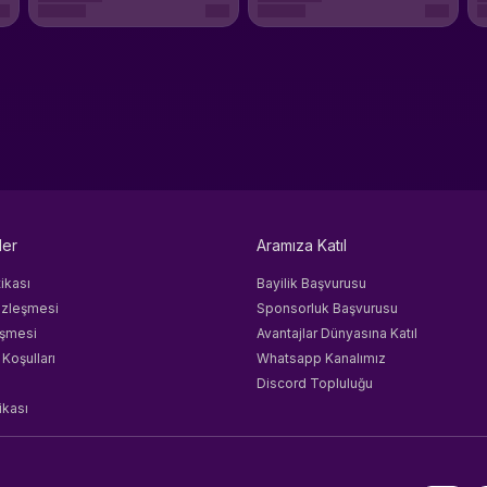
ler
Aramıza Katıl
tikası
Bayilik Başvurusu
özleşmesi
Sponsorluk Başvurusu
eşmesi
Avantajlar Dünyasına Katıl
 Koşulları
Whatsapp Kanalımız
Discord Topluluğu
ikası