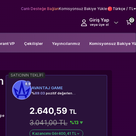
Canlı Desteğe Bağlan
Komisyonsuz Bakiye Yükle
Türkçe / TL
Giriş Yap
0
veya üye ol
orant VP
Çekilişler
Yayıncılarımız
Komisyonsuz Bakiye Yü
SATICININ TEKLIFI
n
8.9
AVANTAJ GAME
%
89.03
pozitif değerlendirme
2.640,59
TL
ope
3.041,00 TL
%13
Kazancımı Gör
400,41 TL