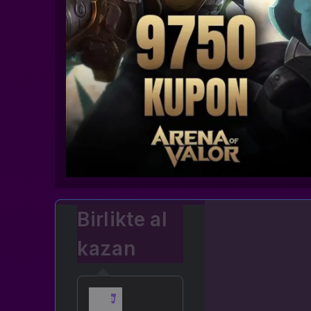
Birlikte al
kazan