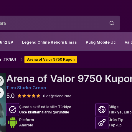
tin2 EP
Legend Online Reborn Elmas
Pubg Mobile Uc
Val
r (TR/EU)
Arena of Valor 9750 Kupon
Arena of Valor 9750 Kupo
Timi Studio Group
5.0
0 değerlendirme
Şurada aktif edilebilir:
Türkiye
Bölge
Ülke kısıtlamalarını görüntüle
Türkiye, Eur
Platform
Ürün Tipi
Android
Top-up