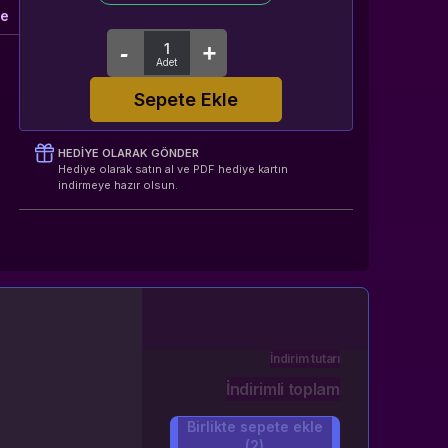
le
Sepete Ekle
HEDIYE OLARAK GÖNDER
Hediye olarak satın al ve PDF hediye kartın
indirmeye hazır olsun.
İndirim tutarı
İndirimli toplam
Birlikte sepete ekle
(2)