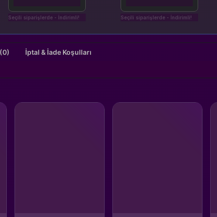
Seçili siparişlerde - İndirimli!
Seçili siparişlerde - İndirimli!
Değerlendirmeler (0)
İptal & İade Koşulları