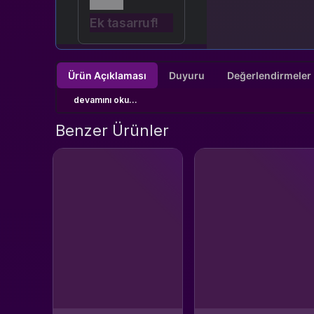
Ek tasarruf!
Ürün Açıklaması
Duyuru
devamını oku...
Benzer Ürünler