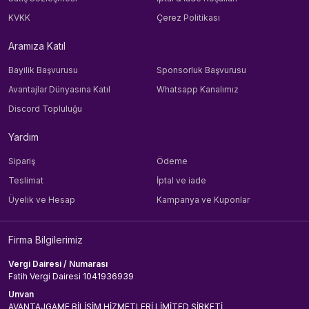
KVKK
Çerez Politikası
Aramıza Katıl
Bayilik Başvurusu
Sponsorluk Başvurusu
Avantajlar Dünyasına Katıl
Whatsapp Kanalımız
Discord Topluluğu
Yardım
Sipariş
Ödeme
Teslimat
İptal ve iade
Üyelik ve Hesap
Kampanya ve Kuponlar
Firma Bilgilerimiz
Vergi Dairesi / Numarası
Fatih Vergi Dairesi 1041936939
Unvan
AVANTAJGAME BİLİŞİM HİZMETLERİ LİMİTED ŞİRKETİ