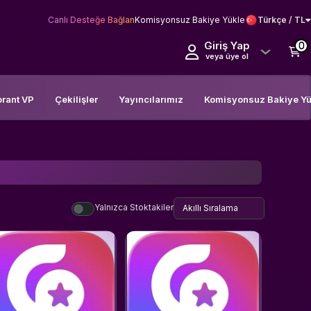
Canlı Desteğe Bağlan
Komisyonsuz Bakiye Yükle
Türkçe / TL
Giriş Yap
0
veya üye ol
orant VP
Çekilişler
Yayıncılarımız
Komisyonsuz Bakiye Yü
Yalnızca Stoktakiler