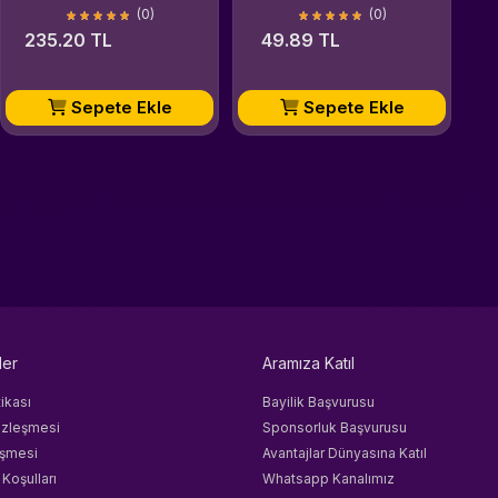
(0)
(0)
235.20 TL
49.89 TL
Sepete Ekle
Sepete Ekle
ler
Aramıza Katıl
tikası
Bayilik Başvurusu
özleşmesi
Sponsorluk Başvurusu
eşmesi
Avantajlar Dünyasına Katıl
 Koşulları
Whatsapp Kanalımız