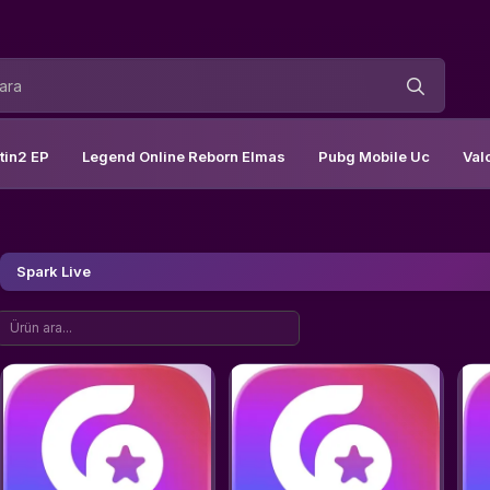
tin2 EP
Legend Online Reborn Elmas
Pubg Mobile Uc
Val
Spark Live