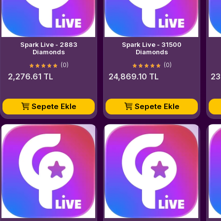
Spark Live - 2883
Spark Live - 31500
Diamonds
Diamonds
(0)
(0)
2,276.61 TL
24,869.10 TL
23
Sepete Ekle
Sepete Ekle