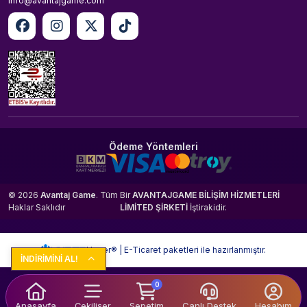
info@avantajgame.com
Ödeme Yöntemleri
© 2026
Avantaj Game
. Tüm
Bir
AVANTAJGAME BİLİŞİM HİZMETLERİ
Haklar Saklıdır
LİMİTED ŞİRKETİ
İştirakidir.
Hyper® | E-Ticaret paketleri ile hazırlanmıştır.
İNDİRİMİNİ AL!
0
Anasayfa
Çekilişer
Sepetim
Canlı Destek
Hesabım