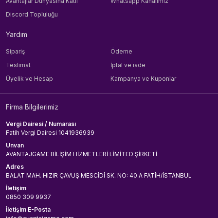
Avantajlar Dünyasına Katıl
Whatsapp Kanalımız
Discord Topluluğu
Yardım
Sipariş
Ödeme
Teslimat
İptal ve iade
Üyelik ve Hesap
Kampanya ve Kuponlar
Firma Bilgilerimiz
Vergi Dairesi / Numarası
Fatih Vergi Dairesi 1041936939
Unvan
AVANTAJGAME BİLİŞİM HİZMETLERİ LİMİTED ŞİRKETİ
Adres
BALAT MAH. HIZIR ÇAVUŞ MESCİDİ SK. NO: 40 A FATİH/İSTANBUL
İletişim
0850 309 9937
İletişim E-Posta