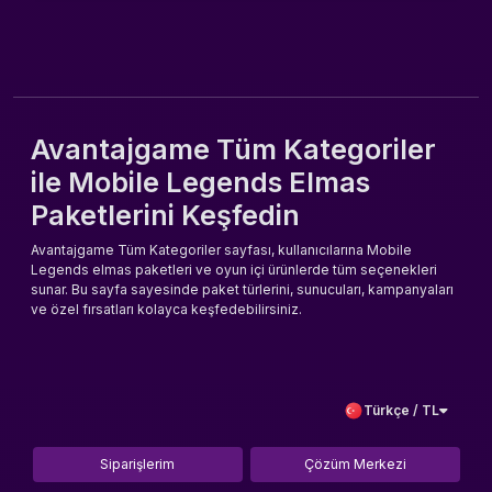
Avantajgame Tüm Kategoriler
ile Mobile Legends Elmas
Paketlerini Keşfedin
Avantajgame Tüm Kategoriler sayfası, kullanıcılarına Mobile
Legends elmas paketleri ve oyun içi ürünlerde tüm seçenekleri
sunar. Bu sayfa sayesinde paket türlerini, sunucuları, kampanyaları
ve özel fırsatları kolayca keşfedebilirsiniz.
Hızlı teslimat, güvenli ödeme ve avantajlı fiyatlarla Mobile Legends
elmas paketlerinizi anında satın alabilir, alışveriş deneyiminizi en
üst seviyeye çıkarabilirsiniz. Avantajgame ile tüm kategorilerde
güvenli ve şeffaf bir alışveriş sizi bekliyor.
Türkçe / TL
Siparişlerim
Çözüm Merkezi