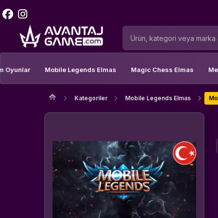
m Oyunlar
Mobile Legends Elmas
Magic Chess Elmas
Me
Kategoriler
Mobile Legends Elmas
Mo