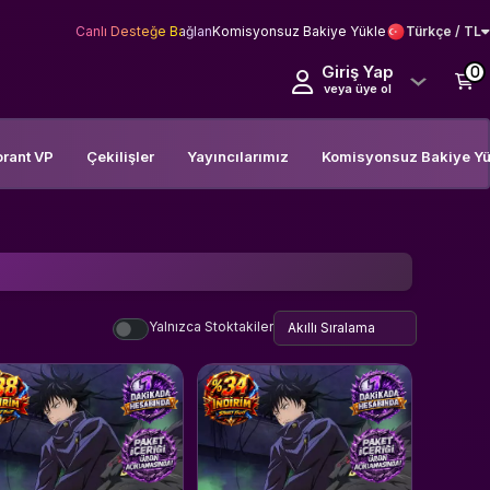
Canlı Desteğe Bağlan
Komisyonsuz Bakiye Yükle
Türkçe / TL
Giriş Yap
0
veya üye ol
orant VP
Çekilişler
Yayıncılarımız
Komisyonsuz Bakiye Yü
Yalnızca Stoktakiler