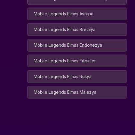
hızlı hem güvenli bir şekilde hesabına
yüklenir
, hem de
oyun içi kazançlarını
Mobile Legends Elmas Avrupa
maksimize etmeni sağlar
. Özel paketler,
yalnızca global sunucularda değil, tüm Mobile
Legends hesaplarında geçerlidir ve her
Mobile Legends Elmas Brezilya
seviyedeki oyuncular için tasarlanmıştır.
💎
Avantajgame Özel
Mobile Legends Elmas Endonezya
Paketleri ile Neler
Mobile Legends Elmas Filipinler
Yapabilirsin?
Mobile Legends Elmas Rusya
Kahramanlarını güçlendir:
Yıldız ve
premium paketlerle kahraman seviyeni
artır, rakiplerine karşı avantaj sağla.
Mobile Legends Elmas Malezya
Premium içeriklere erişim:
Sadece
Avantajgame’e özel paketler sayesinde
oyun içi özel içeriklere ve etkinlik
ödüllerine sahip ol.
Tedarik ve ilk yükleme avantajı:
Hesabına ekstra elmas ve ödüller
yükleyerek oyun deneyimini zenginleştir.
Sınırlı süreli fırsatlar:
Avantajgame özel