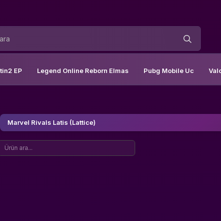
tin2 EP
Legend Online Reborn Elmas
Pubg Mobile Uc
Val
Marvel Rivals Latis (Lattice)