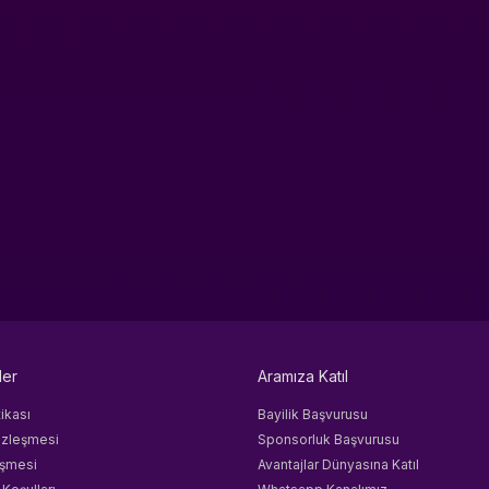
ler
Aramıza Katıl
tikası
Bayilik Başvurusu
özleşmesi
Sponsorluk Başvurusu
eşmesi
Avantajlar Dünyasına Katıl