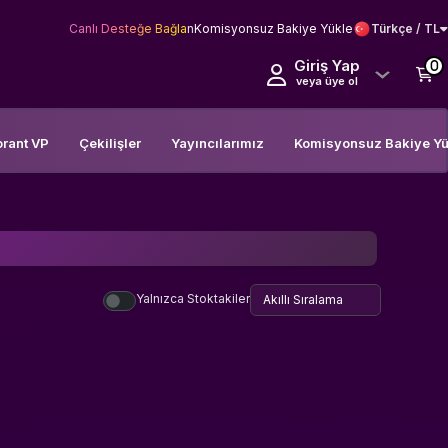
Canlı Desteğe Bağlan
Komisyonsuz Bakiye Yükle
Türkçe / TL
Giriş Yap
0
veya üye ol
orant VP
Çekilişler
Yayıncılarımız
Komisyonsuz Bakiye Yü
Yalnızca Stoktakiler