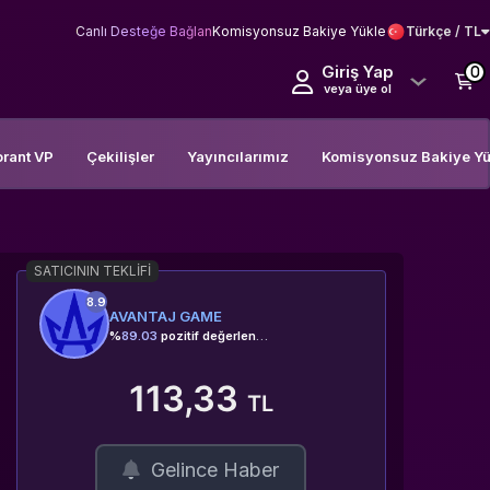
Canlı Desteğe Bağlan
Komisyonsuz Bakiye Yükle
Türkçe / TL
Giriş Yap
0
veya üye ol
orant VP
Çekilişler
Yayıncılarımız
Komisyonsuz Bakiye Yü
SATICININ TEKLIFI
8.9
AVANTAJ GAME
%
89.03
pozitif değerlendirme
113,33
TL
Gelince Haber