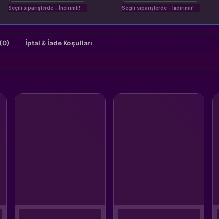
Seçili siparişlerde - İndirimli!
Seçili siparişlerde - İndirimli!
Değerlendirmeler (0)
İptal & İade Koşulları