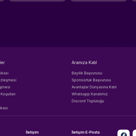
ler
Aramıza Katıl
tikası
Bayilik Başvurusu
özleşmesi
Sponsorluk Başvurusu
eşmesi
Avantajlar Dünyasına Katıl
 Koşulları
Whatsapp Kanalımız
Discord Topluluğu
ikası
İletişim
İletişim E-Posta