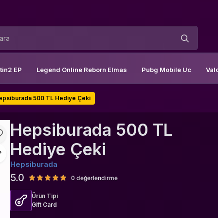
tin2 EP
Legend Online Reborn Elmas
Pubg Mobile Uc
Val
epsiburada 500 TL Hediye Çeki
Hepsiburada 500 TL
Hediye Çeki
Hepsiburada
5.0
0 değerlendirme
Ürün Tipi
Gift Card