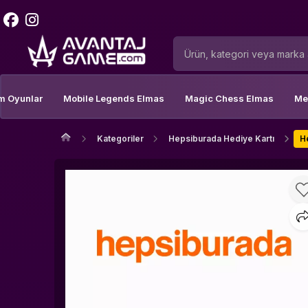
m Oyunlar
Mobile Legends Elmas
Magic Chess Elmas
Me
Kategoriler
Hepsiburada Hediye Kartı
H