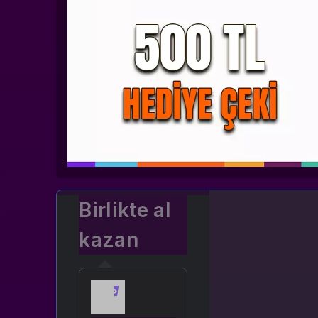
Birlikte al
kazan