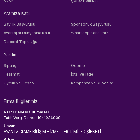
KVKK
Çerez Politikası
Aramıza Katıl
Bayilik Başvurusu
Sponsorluk Başvurusu
Avantajlar Dünyasına Katıl
Whatsapp Kanalımız
Discord Topluluğu
Yardım
Sipariş
Ödeme
Teslimat
İptal ve iade
Üyelik ve Hesap
Kampanya ve Kuponlar
Firma Bilgilerimiz
Vergi Dairesi / Numarası
Fatih Vergi Dairesi 1041936939
Unvan
AVANTAJGAME BİLİŞİM HİZMETLERİ LİMİTED ŞİRKETİ
Adres