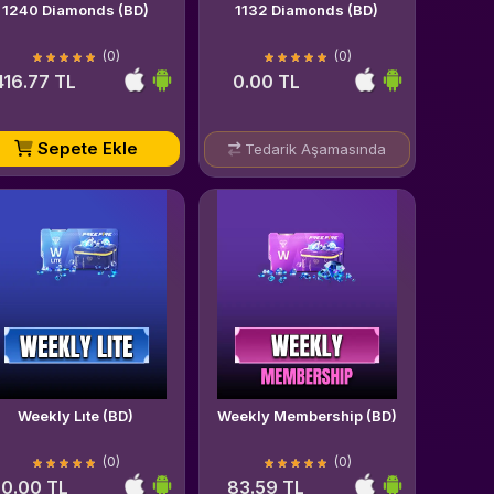
1240 Diamonds (BD)
1132 Diamonds (BD)
(0)
(0)
416.77 TL
0.00 TL
Sepete Ekle
Tedarik Aşamasında
Weekly Lıte (BD)
Weekly Membership (BD)
(0)
(0)
0.00 TL
83.59 TL