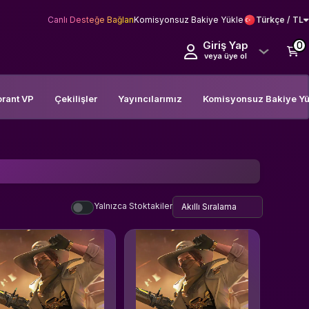
Canlı Desteğe Bağlan
Komisyonsuz Bakiye Yükle
Türkçe / TL
Giriş Yap
0
veya üye ol
orant VP
Çekilişler
Yayıncılarımız
Komisyonsuz Bakiye Yü
Yalnızca Stoktakiler