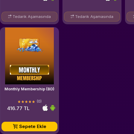
Tedarik Aşamasında
Tedarik Aşamasında
Monthly Membership (BD)
(0)
416.77 TL
Sepete Ekle