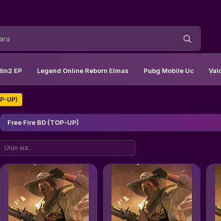
tin2 EP
Legend Online Reborn Elmas
Pubg Mobile Uc
Val
OP-UP)
Free Fire BD (TOP-UP)