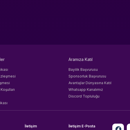
ler
Aramıza Katıl
tikası
Bayilik Başvurusu
özleşmesi
Sponsorluk Başvurusu
eşmesi
Avantajlar Dünyasına Katıl
 Koşulları
Whatsapp Kanalımız
Discord Topluluğu
ikası
İletişim
İletişim E-Posta