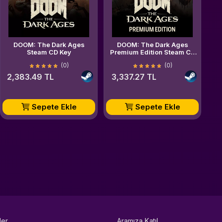
DOOM: The Dark Ages
DOOM: The Dark Ages
Steam CD Key
Premium Edition Steam CD
Key
(0)
(0)
2,383.49 TL
3,337.27 TL
Sepete Ekle
Sepete Ekle
ler
Aramıza Katıl