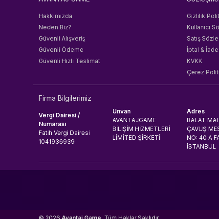
Hakkımızda
Gizlilik Poli
Neden Biz?
Kullanıcı S
Güvenli Alışveriş
Satış Sözl
Güvenli Ödeme
İptal & İade
Güvenli Hızlı Teslimat
KVKK
Çerez Polit
Firma Bilgilerimiz
Unvan
Adres
Vergi Dairesi /
AVANTAJGAME
BALAT MAH
Numarası
BİLİŞİM HİZMETLERİ
ÇAVUŞ MES
Fatih Vergi Dairesi
LİMİTED ŞİRKETİ
NO: 40 A F
1041936939
İSTANBUL
© 2026
Avantaj Game
. Tüm Haklar Saklıdır