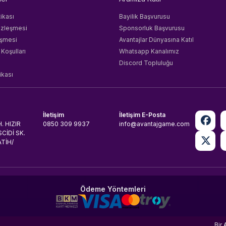
tikası
Bayilik Başvurusu
özleşmesi
Sponsorluk Başvurusu
eşmesi
Avantajlar Dünyasına Katıl
 Koşulları
Whatsapp Kanalımız
Discord Topluluğu
ikası
İletişim
İletişim E-Posta
. HIZIR
0850 309 9937
info@avantajgame.com
CİDİ SK.
ATİH/
Ödeme Yöntemleri
Bir