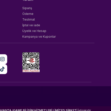
Sipariş
Ödeme
Teslimat
İptal ve iade
Üyelik ve Hesap
Kampanya ve Kuponlar
AVANTAJGAME BİLİŞİM HİZMETLERİ LİMİTED ŞİRKETİ
İştirakidir.