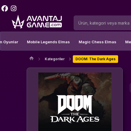
m Oyunlar
Mobile Legends Elmas
Magic Chess Elmas
Me
Kategoriler
DOOM: The Dark Ages