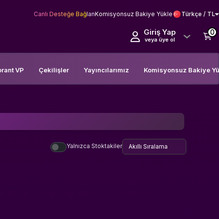
Canlı Desteğe Bağlan
Komisyonsuz Bakiye Yükle
Türkçe / TL
Giriş Yap
0
veya üye ol
orant VP
Çekilişler
Yayıncılarımız
Komisyonsuz Bakiye Yü
Yalnızca Stoktakiler