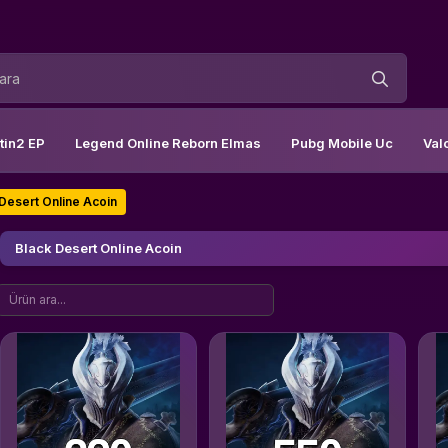
tin2 EP
Legend Online Reborn Elmas
Pubg Mobile Uc
Val
 Desert Online Acoin
Black Desert Online Acoin