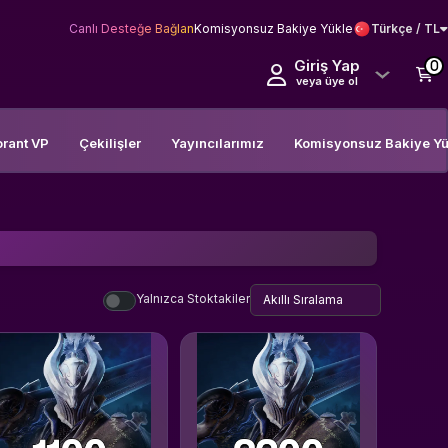
Canlı Desteğe Bağlan
Komisyonsuz Bakiye Yükle
Türkçe / TL
Giriş Yap
0
veya üye ol
orant VP
Çekilişler
Yayıncılarımız
Komisyonsuz Bakiye Yü
Yalnızca Stoktakiler