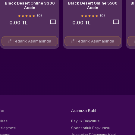
Black Desert Online 3300
Black Desert Online 5500
Bl
Acoin
Acoin
(0)
(0)
0.00 TL
0.00 TL
Tedarik Aşamasında
Tedarik Aşamasında
ler
Aramıza Katıl
tikası
Bayilik Başvurusu
özleşmesi
Sponsorluk Başvurusu
eşmesi
Avantajlar Dünyasına Katıl