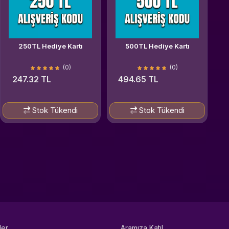
250TL Hediye Kartı
500TL Hediye Kartı
(0)
(0)
247.32 TL
494.65 TL
Stok Tükendi
Stok Tükendi
ler
Aramıza Katıl