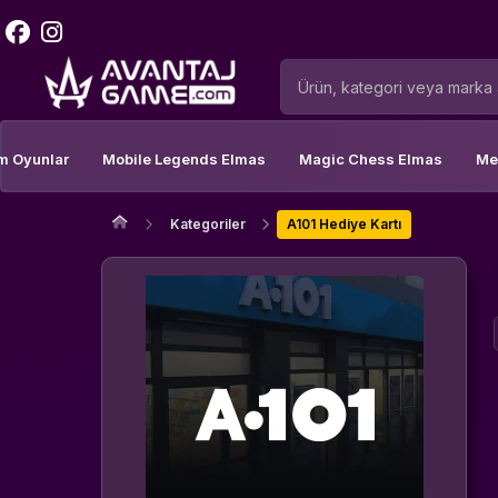
m Oyunlar
Mobile Legends Elmas
Magic Chess Elmas
Me
Kategoriler
A101 Hediye Kartı