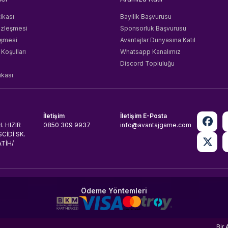
tikası
Bayilik Başvurusu
özleşmesi
Sponsorluk Başvurusu
eşmesi
Avantajlar Dünyasına Katıl
 Koşulları
Whatsapp Kanalımız
Discord Topluluğu
ikası
İletişim
İletişim E-Posta
. HIZIR
0850 309 9937
info@avantajgame.com
CİDİ SK.
ATİH/
Ödeme Yöntemleri
Bir