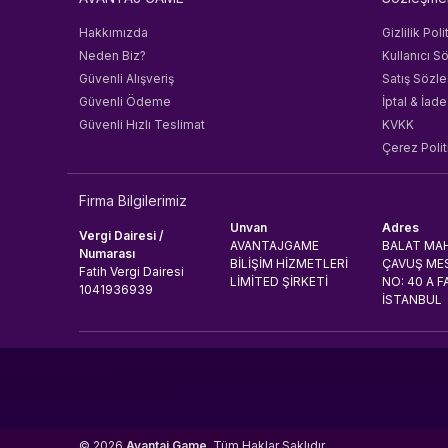
Hakkımızda
Gizlilik Poli
Neden Biz?
Kullanıcı S
Güvenli Alışveriş
Satış Sözl
Güvenli Ödeme
İptal & İade
Güvenli Hızlı Teslimat
KVKK
Çerez Polit
Firma Bilgilerimiz
Unvan
Adres
Vergi Dairesi /
AVANTAJGAME
BALAT MAH
Numarası
BİLİŞİM HİZMETLERİ
ÇAVUŞ MES
Fatih Vergi Dairesi
LİMİTED ŞİRKETİ
NO: 40 A F
1041936939
İSTANBUL
© 2026
Avantaj Game
. Tüm Haklar Saklıdır