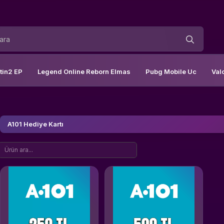
tin2 EP
Legend Online Reborn Elmas
Pubg Mobile Uc
Val
A101 Hediye Kartı