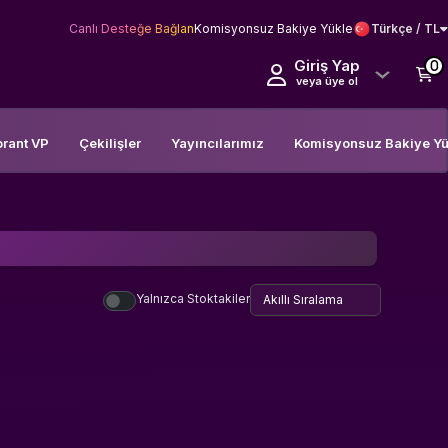
Canlı Desteğe Bağlan
Komisyonsuz Bakiye Yükle
Türkçe / TL
Giriş Yap
0
veya üye ol
orant VP
Çekilişler
Yayıncılarımız
Komisyonsuz Bakiye Yü
Yalnızca Stoktakiler