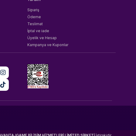
Sipariş
Ödeme
Teslimat
İptal ve iade
Üyelik ve Hesap
Kampanya ve Kuponlar
AVANTAJGAME BİLİŞİM HİZMETLERİ LİMİTED ŞİRKETİ
İştirakidir.