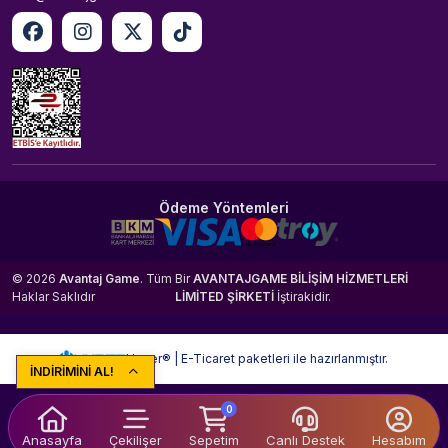
Ödeme Yöntemleri
© 2026
Avantaj Game
. Tüm
Bir
AVANTAJGAME BİLİŞİM HİZMETLERİ
Haklar Saklıdır
LİMİTED ŞİRKETİ
İştirakidir.
Hyper® | E-Ticaret paketleri ile hazırlanmıştır.
İNDİRİMİNİ AL!
0
Anasayfa
Çekilişer
Sepetim
Canlı Destek
Hesabım