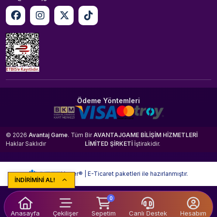
Ödeme Yöntemleri
© 2026
Avantaj Game
. Tüm
Bir
AVANTAJGAME BİLİŞİM HİZMETLERİ
Haklar Saklıdır
LİMİTED ŞİRKETİ
İştirakidir.
Hyper® | E-Ticaret paketleri ile hazırlanmıştır.
İNDİRİMİNİ AL!
0
Anasayfa
Çekilişer
Sepetim
Canlı Destek
Hesabım