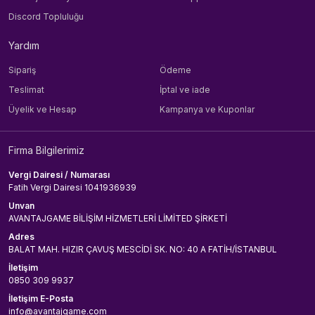
Discord Topluluğu
Yardım
Sipariş
Ödeme
Teslimat
İptal ve iade
Üyelik ve Hesap
Kampanya ve Kuponlar
Firma Bilgilerimiz
Vergi Dairesi / Numarası
Fatih Vergi Dairesi 1041936939
Unvan
AVANTAJGAME BİLİŞİM HİZMETLERİ LİMİTED ŞİRKETİ
Adres
BALAT MAH. HIZIR ÇAVUŞ MESCİDİ SK. NO: 40 A FATİH/İSTANBUL
İletişim
0850 309 9937
İletişim E-Posta
info@avantajgame.com