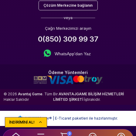
Çözüm Merkezine bağlanın
veya
Çağrı Merkezimizi arayın
0(850) 309 99 37
WhatsApp'dan Yaz
Ödeme Yöntemleri
© 2026
Avantaj Game
. Tüm
Bir
AVANTAJGAME BİLİŞİM HİZMETLERİ
Haklar Saklıdır
LİMİTED ŞİRKETİ
İştirakidir.
Hyper® | E-Ticaret paketleri ile hazırlanmıştır.
İNDİRİMİNİ AL!
0