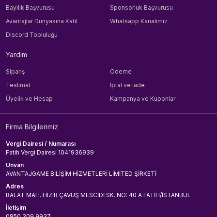
Bayilik Başvurusu
Sponsorluk Başvurusu
Avantajlar Dünyasına Katıl
Whatsapp Kanalımız
Discord Topluluğu
Yardım
Sipariş
Ödeme
Teslimat
İptal ve iade
Üyelik ve Hesap
Kampanya ve Kuponlar
Firma Bilgilerimiz
Vergi Dairesi / Numarası
Fatih Vergi Dairesi 1041936939
Unvan
AVANTAJGAME BİLİŞİM HİZMETLERİ LİMİTED ŞİRKETİ
Adres
BALAT MAH. HIZIR ÇAVUŞ MESCİDİ SK. NO: 40 A FATİH/İSTANBUL
İletişim
0850 309 9937