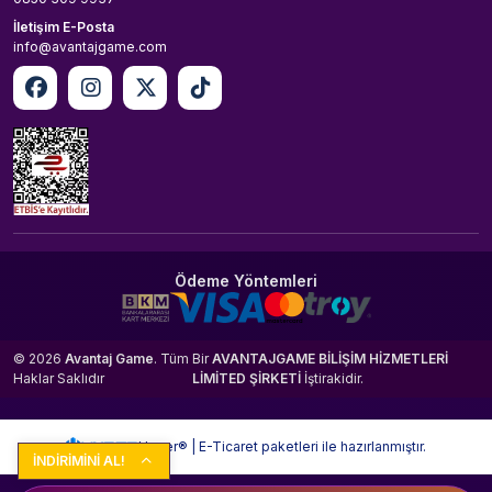
İletişim E-Posta
info@avantajgame.com
Ödeme Yöntemleri
© 2026
Avantaj Game
. Tüm
Bir
AVANTAJGAME BİLİŞİM HİZMETLERİ
Haklar Saklıdır
LİMİTED ŞİRKETİ
İştirakidir.
Hyper® | E-Ticaret paketleri ile hazırlanmıştır.
İNDİRİMİNİ AL!