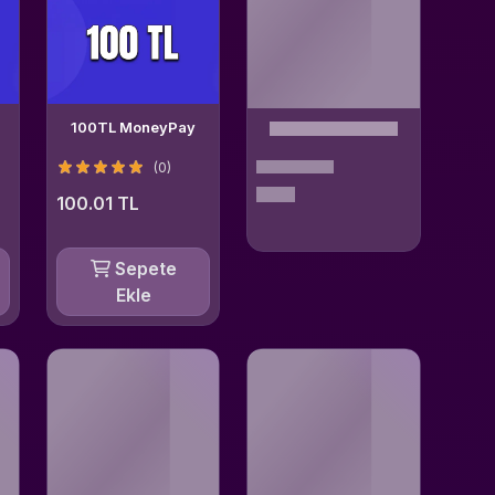
100TL MoneyPay
(0)
100.01 TL
Sepete
Ekle