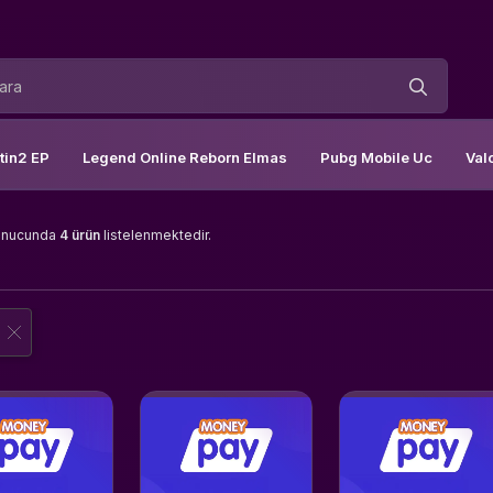
tin2 EP
Legend Online Reborn Elmas
Pubg Mobile Uc
Val
onucunda
4 ürün
listelenmektedir.