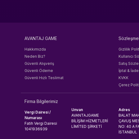
XBOX Game Studios
XORESOFT
TTHmobi
Xbox
Fizy
AVANTAJ GAME
Sözleşme
Diğer
joygame
Hakkımızda
Gizlilik Poli
Milli Piyango
Neden Biz?
Kullanıcı S
Güvenli Alışveriş
Proxima
Satış Sözl
Güvenli Ödeme
İptal & İade
Nintendo
Güvenli Hızlı Teslimat
KVKK
Epic Games
Çerez Polit
GOG
EA
Microsoft Store
Firma Bilgilerimiz
Amazon
Unvan
Adres
Vergi Dairesi /
AVANTAJGAME
BALAT MAH
Ubisoft
Numarası
BİLİŞİM HİZMETLERİ
ÇAVUŞ MES
Blizzard Entertainment
Fatih Vergi Dairesi
LİMİTED ŞİRKETİ
NO: 40 A F
1041936939
Bigpoint
İSTANBUL
Gravity