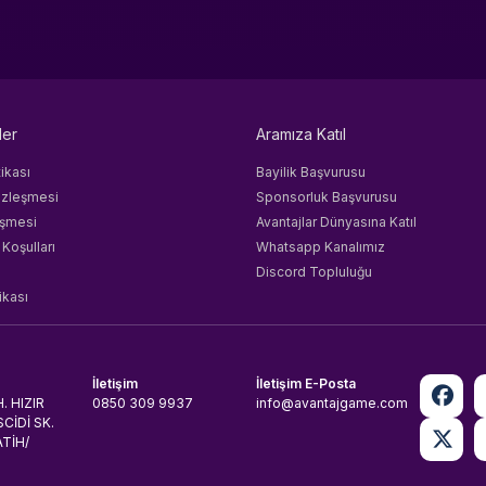
ler
Aramıza Katıl
tikası
Bayilik Başvurusu
özleşmesi
Sponsorluk Başvurusu
eşmesi
Avantajlar Dünyasına Katıl
 Koşulları
Whatsapp Kanalımız
Discord Topluluğu
ikası
İletişim
İletişim E-Posta
. HIZIR
0850 309 9937
info@avantajgame.com
CİDİ SK.
ATİH/