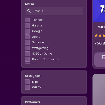
Marka
Tencent
Garena
750T
Google
Apple
Supercell
756.8
Wattgaming
4399en Game
Roblox Corporation
IGG
Apex Legends
Ürün Çeşidi
Valve Corporation
Diablo
E-pin
GeForce
Gift Card
Timi Studio Group
Oasis Games
Platformlar
Gameforge