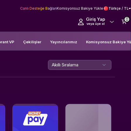
Canlı Desteğe Bağlan
Komisyonsuz Bakiye Yükle
Türkçe / TL
Giriş Yap
0
veya üye ol
orant VP
Çekilişler
Yayıncılarımız
Komisyonsuz Bakiye Yü