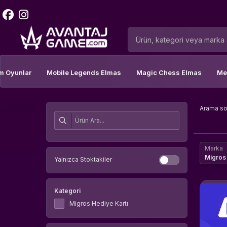
m Oyunlar
Mobile Legends Elmas
Magic Chess Elmas
Me
Arama s
Marka
Migros
Yalnızca Stoktakiler
Kategori
Migros Hediye Kartı