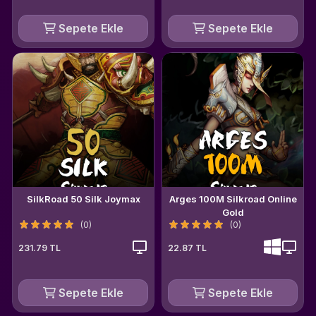
Sepete Ekle
Sepete Ekle
SilkRoad 50 Silk Joymax
Arges 100M Silkroad Online
Gold
(0)
(0)
231.79 TL
22.87 TL
Sepete Ekle
Sepete Ekle