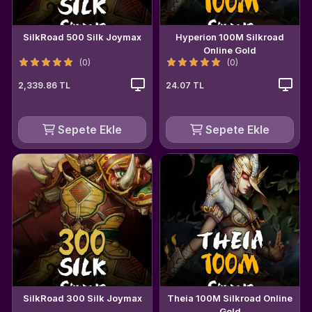
SilkRoad 500 Silk Joymax
Hyperion 100M Silkroad
Online Gold
(0)
(0)
2,339.86 TL
24.07 TL
Sepete Ekle
Sepete Ekle
SilkRoad 300 Silk Joymax
Theia 100M Silkroad Online
Gold