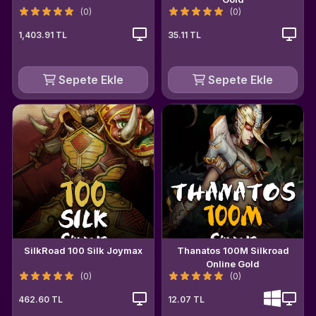
(0)
(0)
1,403.91 TL
35.11 TL
Sepete Ekle
Sepete Ekle
SilkRoad 100 Silk Joymax
Thanatos 100M Silkroad
Online Gold
(0)
(0)
462.60 TL
12.07 TL