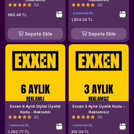
(0)
(0)
2,000.00 TL
683.48 TL
1,824.04 TL
Sepete Ekle
Sepete Ekle
Exxen 6 Aylık Dijital Üyelik
Exxen 3 Aylık Üyelik Kodu –
Kodu - Reklamlı
Reklamsız
(0)
(0)
1,400.00 TL
1,000.00 TL
1,292.77 TL
912.03 TL