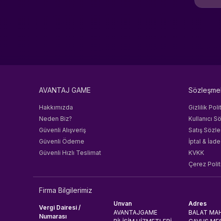
Rockstar Games
battle.net
TQ Digital Entertainment
Dsmart
Imvu
İnstagram
Sobee
AVANTAJ GAME
Sözleşme
Jawaker
Joy Nice Games
Hakkımızda
Gizlilik Poli
M24PRO
Neden Biz?
Kullanıcı S
Mojang
Güvenli Alışveriş
Satış Sözl
NimoTV
Güvenli Ödeme
İptal & İade
Nfinity Games
Güvenli Hızlı Teslimat
KVKK
Popmundo
Çerez Polit
PUBG Studios
Rise
Firma Bilgilerimiz
S Sport
Unvan
Adres
Vergi Dairesi /
StoneSoft
AVANTAJGAME
BALAT MAH
Numarası