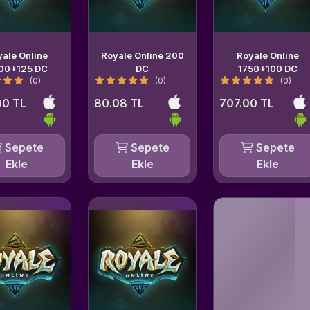
yale Online
Royale Online 200
Royale Online
00+125 DC
DC
1750+100 DC
(0)
(0)
(0)
00 TL
80.08 TL
707.00 TL
Sepete
Sepete
Sepete
Ekle
Ekle
Ekle