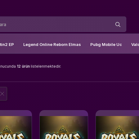
tin2 EP
Legend Online Reborn Elmas
Pubg Mobile Uc
Val
onucunda
12 ürün
listelenmektedir.