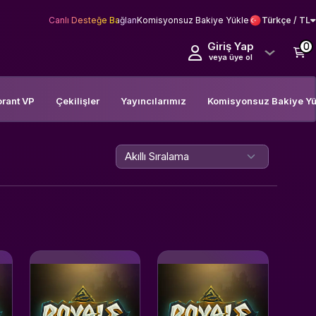
Canlı Desteğe Bağlan
Komisyonsuz Bakiye Yükle
Türkçe / TL
Giriş Yap
0
veya üye ol
orant VP
Çekilişler
Yayıncılarımız
Komisyonsuz Bakiye Yü