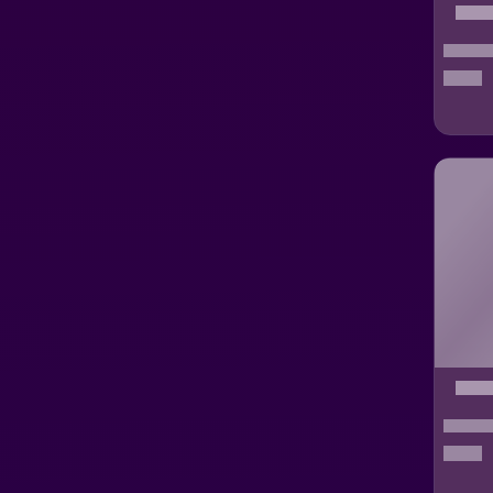
XBOX Game Studios
XORESOFT
TTHmobi
Xbox
Fizy
Diğer
joygame
Milli Piyango
Proxima
Nintendo
Epic Games
GOG
EA
Microsoft Store
Amazon
Ubisoft
Blizzard Entertainment
Bigpoint
Gravity