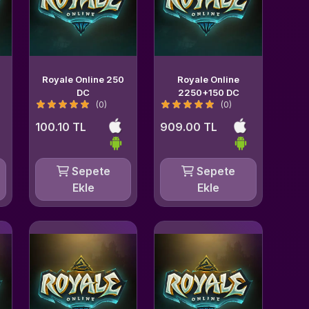
Royale Online 250
Royale Online
DC
2250+150 DC
(0)
(0)
100.10 TL
909.00 TL
Sepete
Sepete
Ekle
Ekle