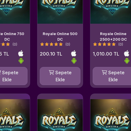
le Online 750
Royale Online 500
Royale Online
DC
DC
2500+200 DC
(0)
(0)
(0)
5 TL
200.10 TL
1,010.00 TL
Sepete
Sepete
Sepete
Ekle
Ekle
Ekle