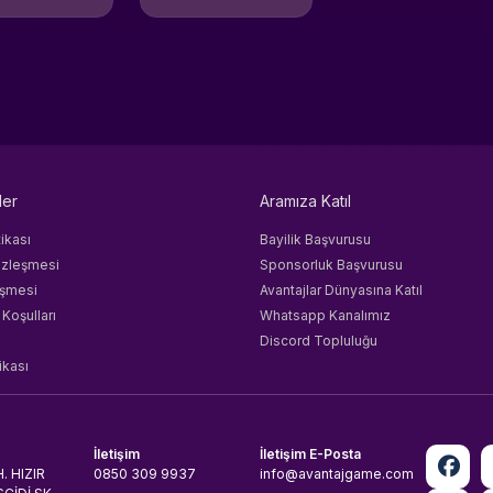
ler
Aramıza Katıl
tikası
Bayilik Başvurusu
özleşmesi
Sponsorluk Başvurusu
eşmesi
Avantajlar Dünyasına Katıl
 Koşulları
Whatsapp Kanalımız
Discord Topluluğu
ikası
İletişim
İletişim E-Posta
. HIZIR
0850 309 9937
info@avantajgame.com