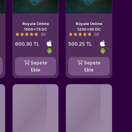
Royale Online
Royale Online
1500+75 DC
1250+50 DC
(0)
(0)
600.30 TL
500.25 TL
Sepete
Sepete
Ekle
Ekle