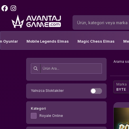
m Oyunlar
Mobile Legends Elmas
Magic Chess Elmas
Me
Arama s
Marka
BYTE
Yalnızca Stoktakiler
Kategori
Royale Online